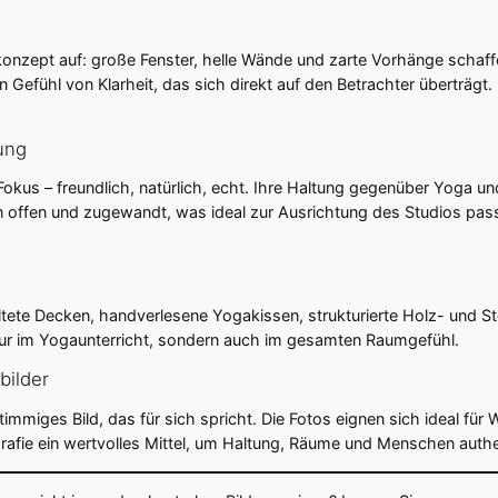
tkonzept auf: große Fenster, helle Wände und zarte Vorhänge schaf
Gefühl von Klarheit, das sich direkt auf den Betrachter überträgt
ung
kus – freundlich, natürlich, echt. Ihre Haltung gegenüber Yoga un
ern offen und zugewandt, was ideal zur Ausrichtung des Studios pass
ete Decken, handverlesene Yogakissen, strukturierte Holz- und Sto
t nur im Yogaunterricht, sondern auch im gesamten Raumgefühl.
bilder
stimmiges Bild, das für sich spricht. Die Fotos eignen sich ideal fü
rafie ein wertvolles Mittel, um Haltung, Räume und Menschen authe