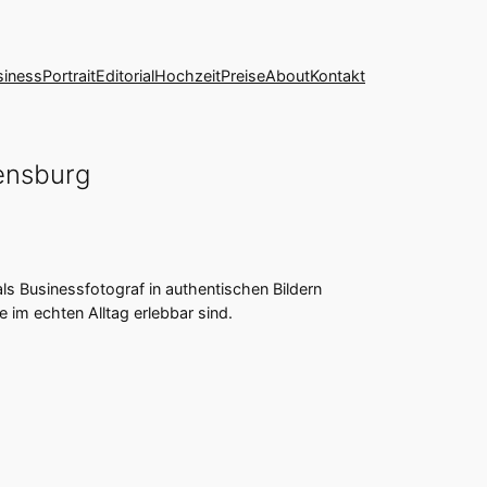
siness
Portrait
Editorial
Hochzeit
Preise
About
Kontakt
gensburg
als Businessfotograf in authentischen Bildern
 im echten Alltag erlebbar sind.